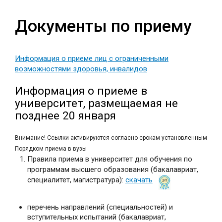
Прием в магистратуру
Документы по приему
Прием иностранных граждан
Прием в аспирантуру
Информация о приеме лиц с ограниченными
возможностями здоровья, инвалидов
Вступительные испытания
Информация о приеме в
Расписание вступительных испытаний
университет, размещаемая не
Платное обучение
позднее 20 января
Списки абитуриентов
Внимание! Ссылки активируются согласно срокам установленным
Календарь абитуриента
Порядком приема в вузы
Правила приема в университет для обучения по
Статистика приёма прошлых лет
программам высшего образования (бакалавриат,
специалитет, магистратура):
скачать
Общежития
перечень направлений (специальностей) и
вступительных испытаний (бакалавриат,