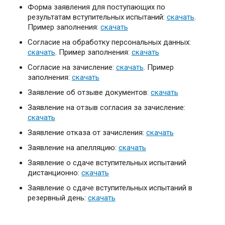
Форма заявления для поступающих по
результатам вступительных испытаний:
скачать
.
Пример заполнения:
скачать
Согласие на обработку персональных данных:
скачать
. Пример заполнения:
скачать
Согласие на зачисление:
скачать
. Пример
заполнения:
скачать
Заявление об отзыве документов:
скачать
Заявление на отзыв согласия за зачисление:
скачать
Заявление отказа от зачисления:
скачать
Заявление на апелляцию:
скачать
Заявление о сдаче вступительных испытаний
дистанционно:
скачать
Заявление о сдаче вступительных испытаний в
резервный день:
скачать